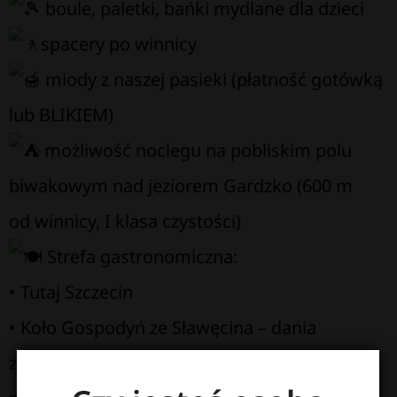
boule, paletki, bańki mydlane dla dzieci
spacery po winnicy
miody z naszej pasieki (płatność gotówką
lub BLIKIEM)
możliwość noclegu na pobliskim polu
biwakowym nad jeziorem Gardzko (600 m
od winnicy, I klasa czystości)
Strefa gastronomiczna:
• Tutaj Szczecin
• Koło Gospodyń ze Sławęcina – dania
z dziczyzny, a w sobotę (16.08) specjalna