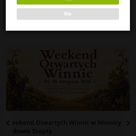
Nie
Odkryj więcej
Weekend Otwartych Winnic w Winnicy
Dębowe Szepty