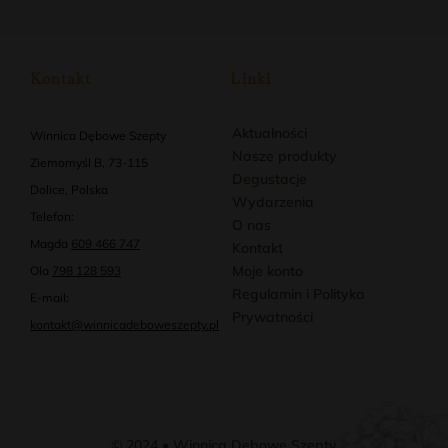
Kontakt
Linki
Aktualności
Winnica Dębowe Szepty
Nasze produkty
Ziemomyśl B, 73-115
Degustacje
Dolice, Polska
Wydarzenia
Telefon:
O nas
Magda
609 466 747
Kontakt
Moje konto
Ola
798 128 593
Regulamin i Polityka
E-mail:
Prywatności
kontakt@winnicadeboweszepty.pl
© 2024 • Winnica Dębowe Szepty