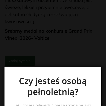
muszkatowym akcentem. W smaku jest
świeże, lekkie i przyjemnie owocowe, z
delikatną słodyczą i orzeźwiającą
kwasowością.
Srebrny medal na konkursie Grand Prix
Vinex 2026- Valtice
Zadaj pytanie
Czy jesteś osobą
pełnoletnią?
Specyfikacja wina
Jeśli chcesz odwiedzić naszą stronę musisz