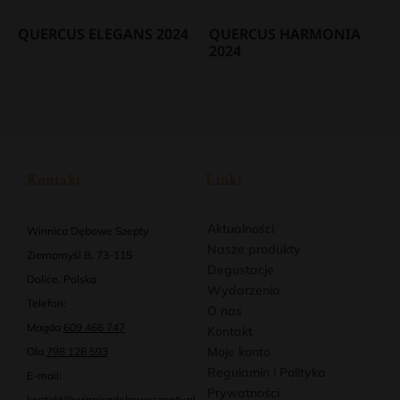
QUERCUS ELEGANS 2024
QUERCUS HARMONIA
2024
Kontakt
Linki
Aktualności
Winnica Dębowe Szepty
Nasze produkty
Ziemomyśl B, 73-115
Degustacje
Dolice, Polska
Wydarzenia
Telefon:
O nas
Magda
609 466 747
Kontakt
Moje konto
Ola
798 128 593
Regulamin i Polityka
E-mail:
Prywatności
kontakt@winnicadeboweszepty.pl