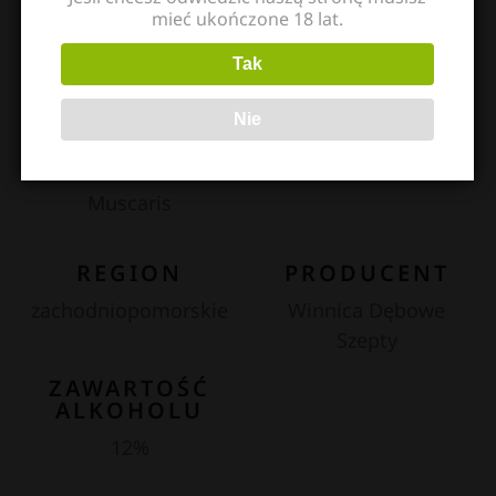
mieć ukończone 18 lat.
Tak
KOLOR
KATEGORIA
Białe
Półwytrawne
Nie
SZCZEP
Muscaris
REGION
PRODUCENT
zachodniopomorskie
Winnica Dębowe
Szepty
ZAWARTOŚĆ
ALKOHOLU
12%